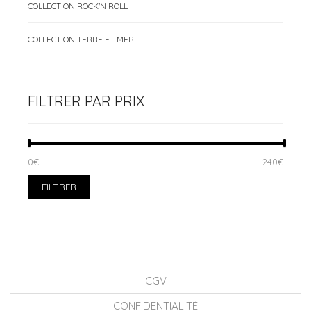
COLLECTION ROCK'N ROLL
COLLECTION TERRE ET MER
FILTRER PAR PRIX
PRIX
PRIX
0€
Prix :
—
240€
MIN
MAX
FILTRER
CGV
CONFIDENTIALITÉ