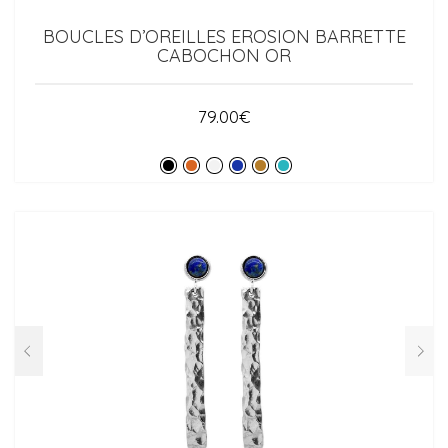
ACCESSOIRES
BRACELETS JONCS
ARGENT 925
COLLECTION ROCK’N ROLL
BOUCLES D’OREILLES EROSION BARRETTE
CABOCHON OR
BRACELETS MANCHETTES
ARGENT
BRACELETS PERLES
OR
79.00
€
OR ROSE
RUTHÉNIUM