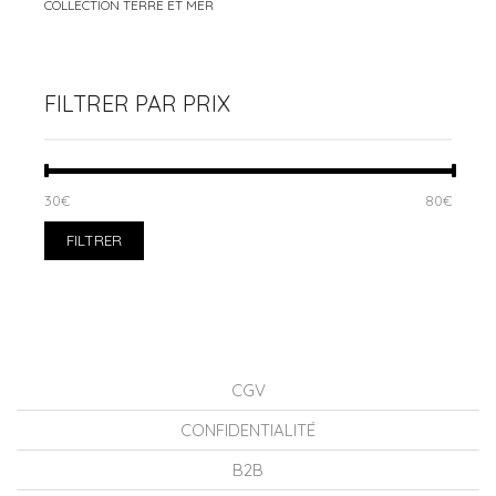
COLLECTION TERRE ET MER
FILTRER PAR PRIX
PRIX
PRIX
30€
Prix :
—
80€
MIN
MAX
FILTRER
CGV
CONFIDENTIALITÉ
B2B