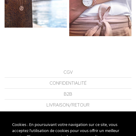
CGV
CONFIDENTIALITÉ
B2B
LIVRAISON/RETOUR
CONSEILS
Cookies : En poursuivant votre navigation sur ce site, vous
LA MARQUE
acceptez l'utilisation de cookies pour vous offrir un meilleur