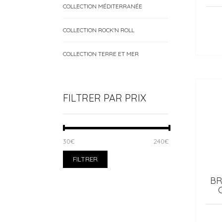
COLLECTION MÉDITERRANÉE
COLLECTION ROCK'N ROLL
COLLECTION TERRE ET MER
FILTRER PAR PRIX
PRIX
PRIX
30€
Prix :
—
240€
MIN
MAX
FILTRER
BR