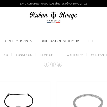
Livraison gratuite dès 100€ d'achat ! ✆ 07 80 93 24 32
COLLECTIONS
#RUBANROUGEBIJOUX
PRESSE
F.A.Q
CONNEXION
MON COMPTE
WISHLIST ♡
MON PANIE