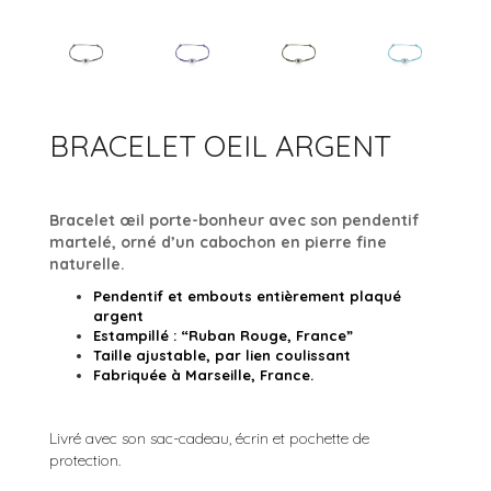
ACCESSOIRES
BRACELETS JONCS
ARGENT 925
COLLECTION ROCK’N ROLL
BRACELETS MANCHETTES
ARGENT
BRACELETS PERLES
OR
BRACELET OEIL ARGENT
OR ROSE
RUTHÉNIUM
Bracelet œil porte-bonheur avec son pendentif
martelé, orné d’un cabochon en pierre fine
naturelle.
Pendentif et embouts entièrement plaqué
argent
Estampillé : “Ruban Rouge, France”
Taille ajustable, par lien coulissant
Fabriquée à Marseille, France.
Livré avec son sac-cadeau, écrin et pochette de
protection.