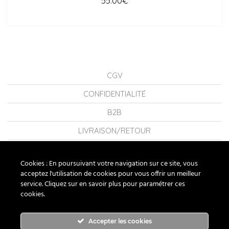
55.00
€
CGV
CONFIDENTIALITÉ
B2B
LIVRAISON/RETOUR
CONSEILS
Cookies : En poursuivant votre navigation sur ce site, vous
LA MARQUE
acceptez l'utilisation de cookies pour vous offrir un meilleur
service. Cliquez sur en savoir plus pour paramétrer ces
FAQ
cookies.
NOUS CONTACTER
Accepter les cookies
RUBAN ROUGE BIJOUX ® 2026 - TOUS DROITS RÉSERVÉS