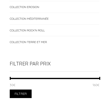
COLLECTION EROSION
COLLECTION MÉDITERRANÉE
COLLECTION ROCK'N ROLL
COLLECTION TERRE ET MER
FILTRER PAR PRIX
PRIX
PRIX
30€
Prix :
—
160€
MIN
MAX
FILTRER