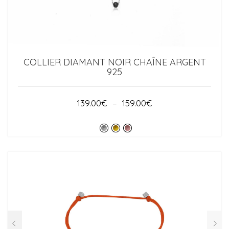
COLLIER DIAMANT NOIR CHAÎNE ARGENT
925
PLAGE
139.00
€
–
159.00
€
DE
PRIX :
139.00€
À
159.00€