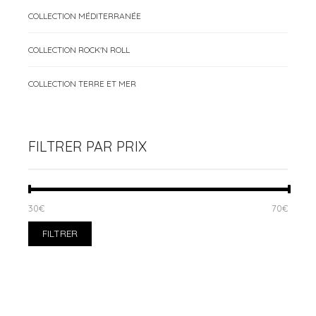
COLLECTION MÉDITERRANÉE
COLLECTION ROCK'N ROLL
COLLECTION TERRE ET MER
FILTRER PAR PRIX
PRIX
PRIX
30€
Prix :
—
70€
MIN
MAX
FILTRER