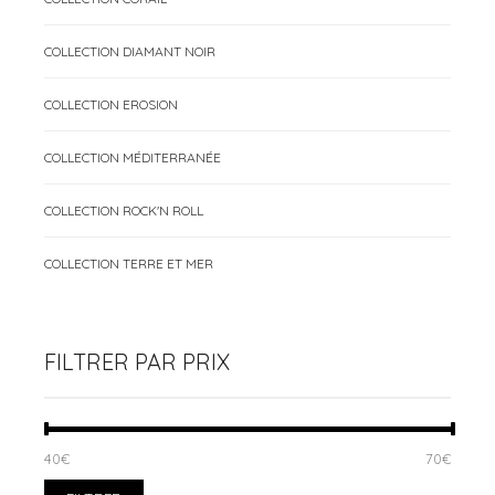
COLLECTION DIAMANT NOIR
COLLECTION EROSION
COLLECTION MÉDITERRANÉE
COLLECTION ROCK'N ROLL
COLLECTION TERRE ET MER
FILTRER PAR PRIX
PRIX
PRIX
40€
Prix :
—
70€
MIN
MAX