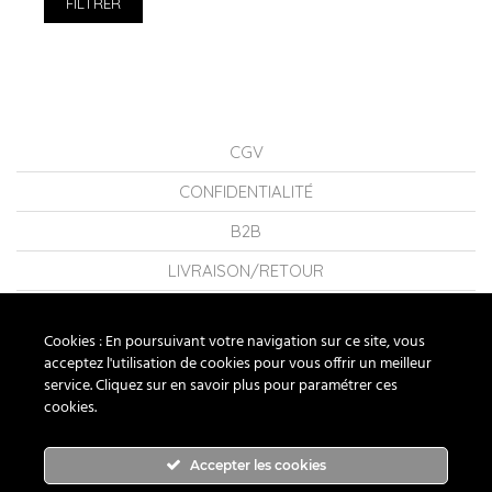
FILTRER
CGV
CONFIDENTIALITÉ
B2B
LIVRAISON/RETOUR
CONSEILS
Cookies : En poursuivant votre navigation sur ce site, vous
LA MARQUE
acceptez l'utilisation de cookies pour vous offrir un meilleur
service. Cliquez sur en savoir plus pour paramétrer ces
FAQ
cookies.
NOUS CONTACTER
Accepter les cookies
RUBAN ROUGE BIJOUX ® 2026 - TOUS DROITS RÉSERVÉS