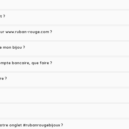
t ?
sur www.ruban-rouge.com ?
e mon bijou ?
pte bancaire, que faire ?
re ?
tre onglet #rubanrougebijoux ?