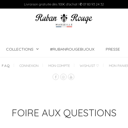
Livraison gratuite dès 100€ d'achat ! ✆ 07 80 93 24 32
COLLECTIONS
#RUBANROUGEBIJOUX
PRESSE
F.A.Q
CONNEXION
MON COMPTE
WISHLIST ♡
MON PANIE
FOIRE AUX QUESTIONS