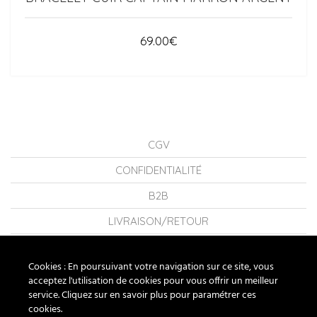
69.00
€
CGV
CONFIDENTIALITÉ
B2B
LIVRAISON/RETOUR
CONSEILS
Cookies : En poursuivant votre navigation sur ce site, vous
LA MARQUE
acceptez l'utilisation de cookies pour vous offrir un meilleur
service. Cliquez sur en savoir plus pour paramétrer ces
FAQ
cookies.