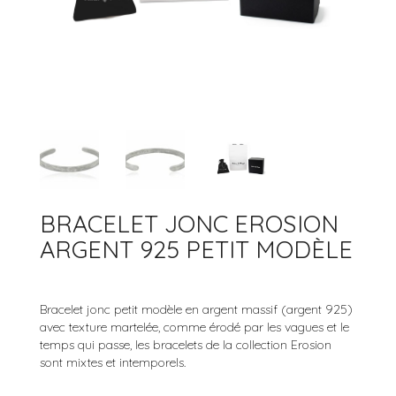
ACCESSOIRES
BRACELETS JONCS
ARGENT 925
COLLECTION ROCK’N ROLL
BRACELETS MANCHETTES
ARGENT
BRACELETS PERLES
OR
OR ROSE
RUTHÉNIUM
BRACELET JONC EROSION
ARGENT 925 PETIT MODÈLE
Bracelet jonc petit modèle en argent massif (argent 925)
avec texture martelée, comme érodé par les vagues et le
temps qui passe, les bracelets de la collection Erosion
sont mixtes et intemporels.