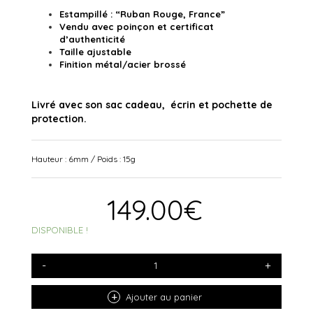
Estampillé : “Ruban Rouge, France”
Vendu avec poinçon et certificat
d’authenticité
Taille ajustable
Finition métal/acier brossé
Livré avec son sac cadeau, écrin et pochette de
protection.
Hauteur : 6mm / Poids : 15g
149.00
€
DISPONIBLE !
QUANTITÉ
DE
BRACELET
JONC
Ajouter au panier
EROSION