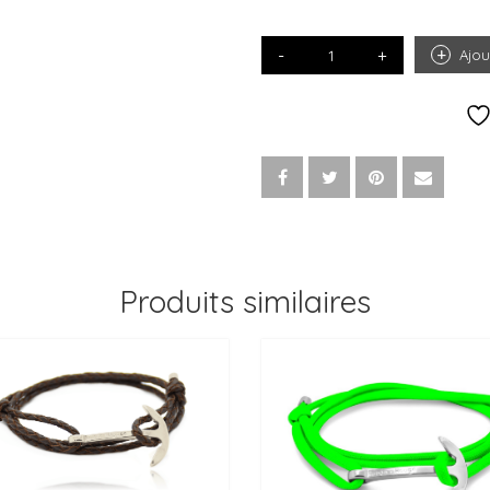
QUANTITÉ
Ajou
DE
BRACELET
HAMEÇON
HOOK
ARGENT
Produits similaires