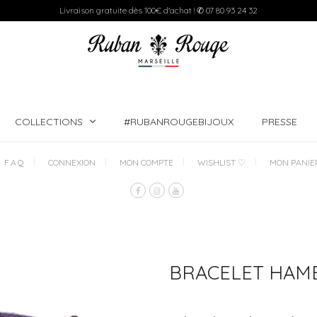
Livraison gratuite dès 100€ d'achat ! ✆ 07 80 93 24 32
COLLECTIONS
#RUBANROUGEBIJOUX
PRESSE
F.A.Q
CONNEXION
MON COMPTE
WISHLIST ♡
MON PANIE
BRACELET HAM