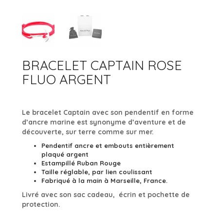
ACCESSOIRES
BRACELETS JONCS
ARGENT 925
COLLECTION ROCK’N ROLL
BRACELETS MANCHETTES
ARGENT
BRACELETS PERLES
OR
BRACELET CAPTAIN ROSE
OR ROSE
FLUO ARGENT
RUTHÉNIUM
Le bracelet Captain avec son pendentif en forme
d’ancre marine est synonyme d’aventure et de
découverte, sur terre comme sur mer.
Pendentif
ancre
et embouts entièrement
plaqué argent
Estampillé
Ruban Rouge
Taille réglable, par lien coulissant
Fabriqué à la main à Marseille, France.
Livré avec son sac cadeau, écrin et pochette de
protection.