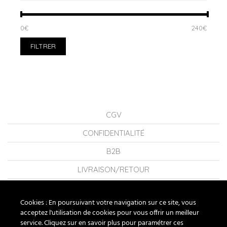
PRIX
PRIX
0€
Prix :
—
240€
MIN
MAX
FILTRER
CGV
CONFIDENTIALITÉ
B2B
LIVRAISON/RETOUR
CONSEILS
Cookies : En poursuivant votre navigation sur ce site, vous
LA MARQUE
acceptez l'utilisation de cookies pour vous offrir un meilleur
service. Cliquez sur en savoir plus pour paramétrer ces
FAQ