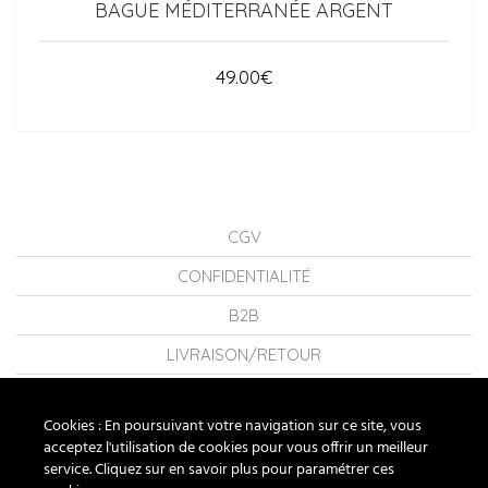
BAGUE MÉDITERRANÉE ARGENT
49.00
€
CGV
CONFIDENTIALITÉ
B2B
LIVRAISON/RETOUR
CONSEILS
Cookies : En poursuivant votre navigation sur ce site, vous
LA MARQUE
acceptez l'utilisation de cookies pour vous offrir un meilleur
service. Cliquez sur en savoir plus pour paramétrer ces
FAQ