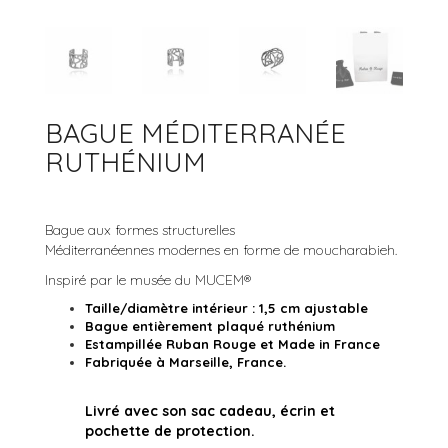
ACCESSOIRES
BRACELETS JONCS
ARGENT 925
COLLECTION ROCK’N ROLL
BRACELETS MANCHETTES
ARGENT
BRACELETS PERLES
OR
BAGUE MÉDITERRANÉE
OR ROSE
RUTHÉNIUM
RUTHÉNIUM
Bague aux formes structurelles
Méditerranéennes modernes en forme de moucharabieh.
Inspiré par le musée du MUCEM®
Taille/diamètre intérieur : 1,5 cm ajustable
Bague entièrement plaqué ruthénium
Estampillée Ruban Rouge et Made in France
Fabriquée à Marseille, France.
Livré avec son sac cadeau, écrin et
pochette de protection.