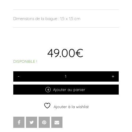
Dimensions de la bague : 1,5 x 1,5 cm
49.00
€
DISPONIBLE !
QUANTITÉ
DE
BAGUE
MÉDITERRANÉE
Ajouter au panier
RUTHÉNIUM
Ajouter à la wishlist