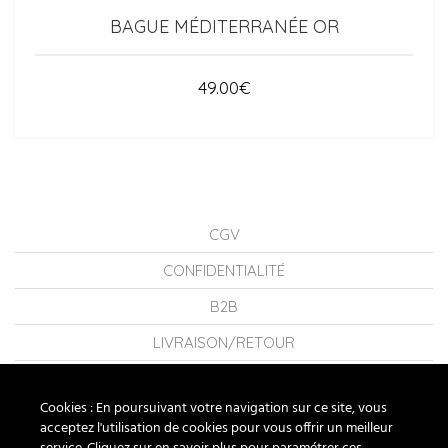
BAGUE MÉDITERRANÉE OR
49.00
€
CGV
CONFIDENTIALITÉ
B2B
LIVRAISON/RETOUR
CONSEILS
Cookies : En poursuivant votre navigation sur ce site, vous
LA MARQUE
acceptez l'utilisation de cookies pour vous offrir un meilleur