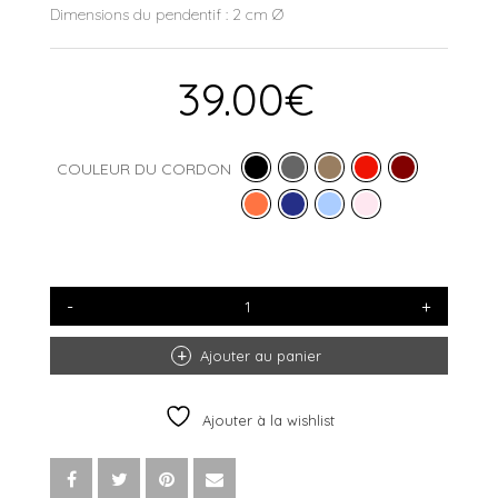
Dimensions du pendentif : 2 cm Ø
39.00
€
COULEUR DU CORDON
QUANTITÉ
DE
BRACELET
CORDON
Ajouter au panier
MÉDITERRANÉE
OR
Ajouter à la wishlist