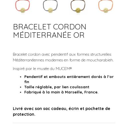
ACCESSOIRES
BRACELETS JONCS
ARGENT 925
COLLECTION ROCK’N ROLL
BRACELETS MANCHETTES
ARGENT
BRACELET CORDON
BRACELETS PERLES
OR
MÉDITERRANÉE OR
OR ROSE
Bracelet cordon avec pendentif aux formes structurelles
RUTHÉNIUM
Méditerranéennes modernes en forme de moucharabieh.
Inspiré par le musée du MUCEM®
Pendentif et embouts entièrement dorés à l’or
fin
Taille réglable, par lien coulissant
Fabriqué à la main à Marseille, France.
Livré avec son sac cadeau, écrin et pochette de
protection.