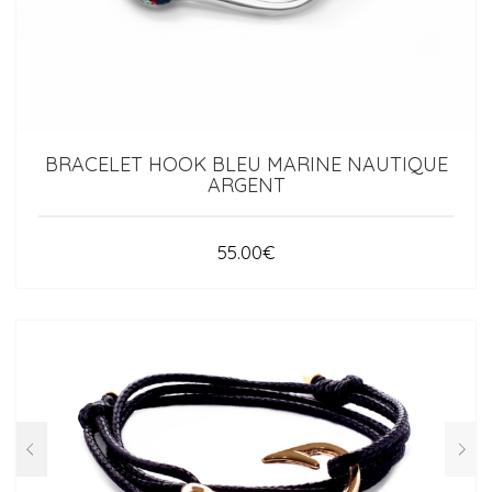
ACCESSOIRES
BRACELETS JONCS
ARGENT 925
COLLECTION ROCK’N ROLL
BRACELETS MANCHETTES
ARGENT
BRACELETS PERLES
OR
BRACELET HOOK BLEU MARINE NAUTIQUE
OR ROSE
ARGENT
RUTHÉNIUM
55.00
€