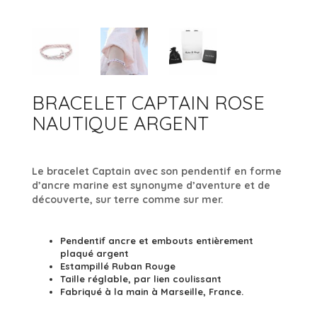
ACCESSOIRES
BRACELETS JONCS
ARGENT 925
COLLECTION ROCK’N ROLL
BRACELETS MANCHETTES
ARGENT
BRACELETS PERLES
OR
BRACELET CAPTAIN ROSE
OR ROSE
NAUTIQUE ARGENT
RUTHÉNIUM
Le bracelet Captain avec son pendentif en forme
d’ancre marine est synonyme d’aventure et de
découverte, sur terre comme sur mer.
Pendentif ancre et embouts entièrement
plaqué argent
Estampillé Ruban Rouge
Taille réglable, par lien coulissant
Fabriqué à la main à Marseille, France.