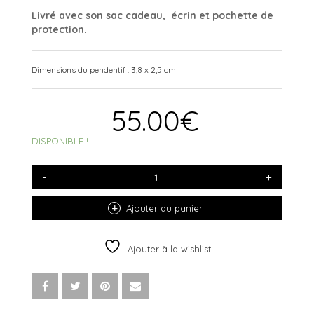
Livré avec son sac cadeau, écrin et pochette de
protection.
Dimensions du pendentif : 3,8 x 2,5 cm
55.00
€
DISPONIBLE !
QUANTITÉ
DE
BRACELET
CAPTAIN
Ajouter au panier
ROSE
NAUTIQUE
ARGENT
Ajouter à la wishlist