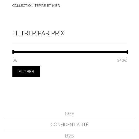
COLLECTION TERRE ET MER
FILTRER PAR PRIX
PRIX
PRIX
0€
Prix :
—
240€
MIN
MAX
FILTRER
CGV
CONFIDENTIALITÉ
B2B