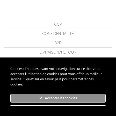
CGV
CONFIDENTIALITÉ
B2B
LIVRAISON/RETOUR
CONSEILS
Cookies : En poursuivant votre navigation sur ce site, vous
LA MARQUE
acceptez l'utilisation de cookies pour vous offrir un meilleur
service. Cliquez sur en savoir plus pour paramétrer ces
FAQ
cookies.
NOUS CONTACTER
Accepter les cookies
RUBAN ROUGE BIJOUX ® 2026 - TOUS DROITS RÉSERVÉS
Ignorer