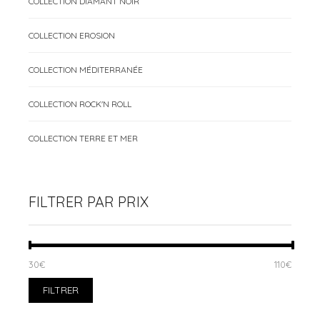
COLLECTION DIAMANT NOIR
COLLECTION EROSION
COLLECTION MÉDITERRANÉE
COLLECTION ROCK'N ROLL
COLLECTION TERRE ET MER
FILTRER PAR PRIX
PRIX
PRIX
30€
Prix :
—
110€
MIN
MAX
FILTRER