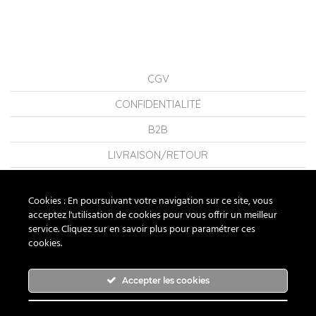
CGV
CONFIDENTIALITÉ
B2B
LIVRAISON/RETOUR
CONSEILS
Cookies : En poursuivant votre navigation sur ce site, vous
LA MARQUE
acceptez l'utilisation de cookies pour vous offrir un meilleur
service. Cliquez sur en savoir plus pour paramétrer ces
FAQ
cookies.
NOUS CONTACTER
Accepter les cookies
RUBAN ROUGE BIJOUX ® 2026 - TOUS DROITS RÉSERVÉS