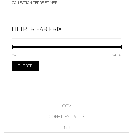
COLLECTION TERRE ET MER
FILTRER PAR PRIX
PRIX
PRIX
0€
Prix :
—
240€
MIN
MAX
FILTRER
CGV
CONFIDENTIALITÉ
B2B