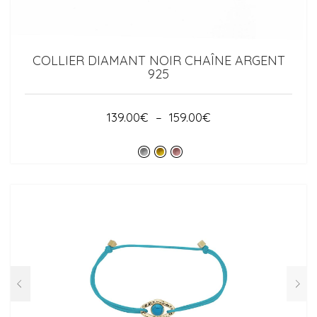
COLLIER DIAMANT NOIR CHAÎNE ARGENT
925
PLAGE
139.00
€
–
159.00
€
DE
PRIX :
139.00€
À
159.00€