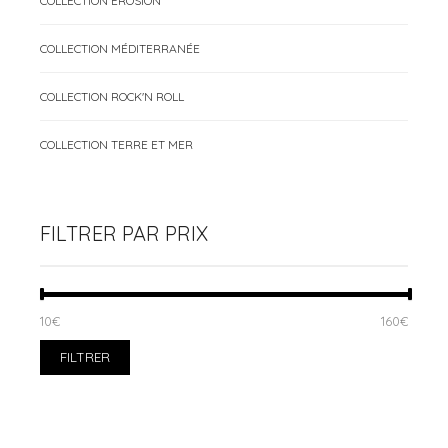
COLLECTION EROSION
COLLECTION MÉDITERRANÉE
COLLECTION ROCK'N ROLL
COLLECTION TERRE ET MER
FILTRER PAR PRIX
PRIX
PRIX
10€
Prix :
—
160€
MIN
MAX
FILTRER