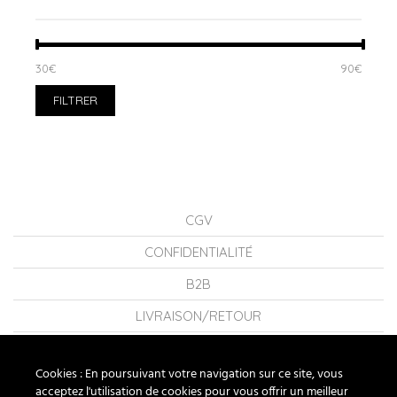
PRIX
PRIX
30€
Prix :
—
90€
MIN
MAX
FILTRER
CGV
CONFIDENTIALITÉ
B2B
LIVRAISON/RETOUR
CONSEILS
Cookies : En poursuivant votre navigation sur ce site, vous
LA MARQUE
acceptez l'utilisation de cookies pour vous offrir un meilleur