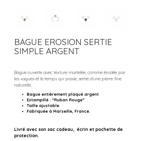
ACCESSOIRES
BRACELETS JONCS
ARGENT 925
COLLECTION ROCK’N ROLL
BRACELETS MANCHETTES
ARGENT
BRACELETS PERLES
OR
BAGUE EROSION SERTIE
OR ROSE
SIMPLE ARGENT
RUTHÉNIUM
Bague ouverte avec texture martelée, comme érodée par
les vagues et le temps qui passe, sertie d’une pierre fine
naturelle.
Bague entièrement plaqué argent
Estampillé : “Ruban Rouge”
Taille ajustable
Fabriquée à Marseille, France.
Livré avec son sac cadeau, écrin et pochette de
protection.