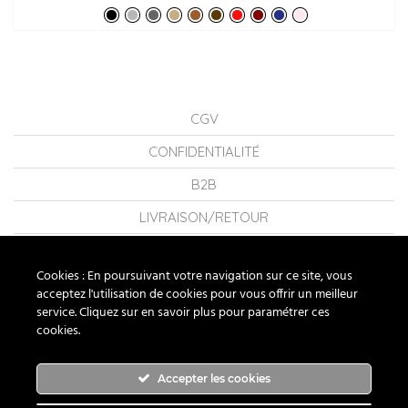
CGV
CONFIDENTIALITÉ
B2B
LIVRAISON/RETOUR
CONSEILS
Cookies : En poursuivant votre navigation sur ce site, vous
LA MARQUE
acceptez l'utilisation de cookies pour vous offrir un meilleur
service. Cliquez sur en savoir plus pour paramétrer ces
FAQ
cookies.
NOUS CONTACTER
Accepter les cookies
RUBAN ROUGE BIJOUX ® 2026 - TOUS DROITS RÉSERVÉS