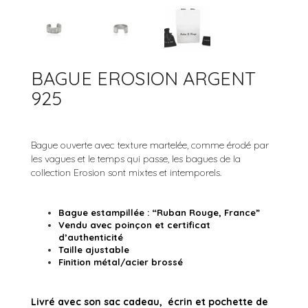
ACCESSOIRES
BRACELETS JONCS
ARGENT 925
COLLECTION ROCK’N ROLL
BRACELETS MANCHETTES
ARGENT
BAGUE EROSION ARGENT
BRACELETS PERLES
OR
925
OR ROSE
RUTHÉNIUM
Bague ouverte avec texture martelée, comme érodé par
les vagues et le temps qui passe, les bagues de la
collection Erosion sont mixtes et intemporels.
Bague estampillée : “Ruban Rouge, France”
Vendu avec poinçon et certificat
d’authenticité
Taille ajustable
Finition métal/acier brossé
Livré avec son sac cadeau, écrin et pochette de