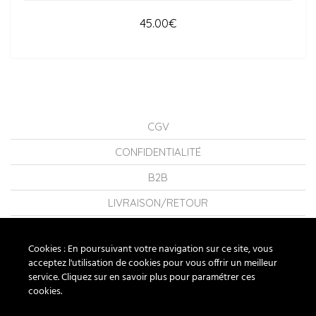
45.00
€
CGV
CONFIDENTIALITÉ
B2B
LIVRAISON/RETOUR
CONSEILS
Cookies : En poursuivant votre navigation sur ce site, vous
LA MARQUE
acceptez l'utilisation de cookies pour vous offrir un meilleur
service. Cliquez sur en savoir plus pour paramétrer ces
FAQ
cookies.
NOUS CONTACTER