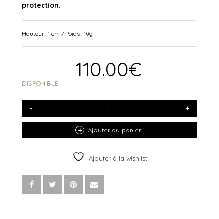
protection.
Hauteur : 1 cm / Poids : 10g
110.00
€
DISPONIBLE !
QUANTITÉ
DE
BAGUE
EROSION
Ajouter au panier
ARGENT
925
Ajouter à la wishlist