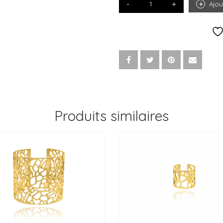
Ajou
DE
BAGUE
EROSION
SERTIE
SIMPLE
OR
Produits similaires