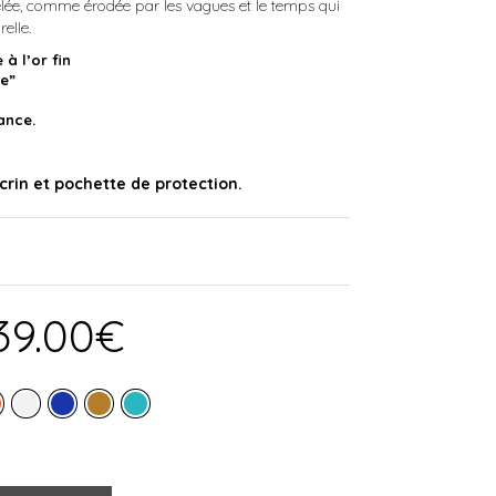
lée, comme érodée par les vagues et le temps qui
elle.
à l’or fin
ge”
ance.
crin et pochette de protection.
39.00
€