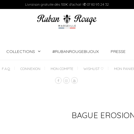
Livraison gratuite dès 100€ d'achat ! ✆ 07 80 93 24 32
COLLECTIONS
#RUBANROUGEBIJOUX
PRESSE
F.A.Q
CONNEXION
MON COMPTE
WISHLIST ♡
MON PANIE
BAGUE EROSION