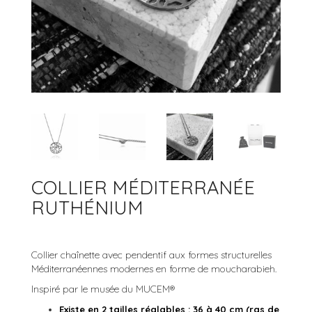
ACCESSOIRES
BRACELETS JONCS
ARGENT 925
COLLECTION ROCK’N ROLL
BRACELETS MANCHETTES
ARGENT
BRACELETS PERLES
OR
OR ROSE
RUTHÉNIUM
COLLIER MÉDITERRANÉE
RUTHÉNIUM
Collier chaînette avec pendentif aux formes structurelles
Méditerranéennes modernes en forme de moucharabieh.
Inspiré par le musée du MUCEM®
Existe en 2 tailles réglables : 36 à 40 cm (ras de