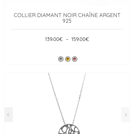
COLLIER DIAMANT NOIR CHAÎNE ARGENT
925
PLAGE
139.00
€
–
159.00
€
DE
PRIX :
139.00€
À
159.00€